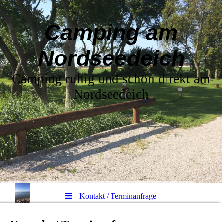
Camping am
Nordseedeich
Camping ruhig und schön direkt am
Nordseedeich
Kontakt / Terminanfrage